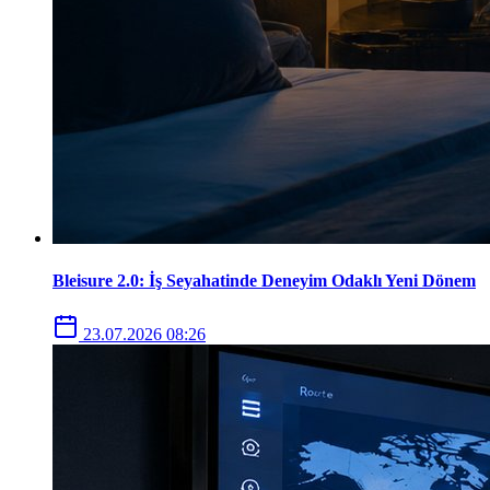
Bleisure 2.0: İş Seyahatinde Deneyim Odaklı Yeni Dönem
23.07.2026 08:26