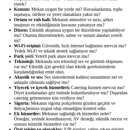
esnek?
Konum:
Mekan uygun bir yerde mi? Havaalanlarına, toplu
taşımaya, otellere ve yerel olanaklara yakın mı?
Ortam ve ruh hali:
Mekanın atmosferi ve tarzı, şirket
imajınızı ve etkinliğinizin havasını yansıtıyor mu?
Düzen:
Etkinlik akışınıza uygun bir düzenleme yapılabiliyor
mu? Oturma düzenlemeleri, sahne ve sunum alanları yeterli
mi?
Wi-Fi erişimi:
Güvenilir, hızlı internet bağlantısı mevcut mu?
Yedek Wi-Fi ve teknik destek sağlanıyor mu?
Park yeri:
Yeterli park alanı mevcut mu?
Teknoloji:
Mekanda son teknoloji ses ve görüntü ekipmanı
var mı? Etkinlik için gerekli olan teknik gereksinimlerin
karşılandığından emin olun.
Akustik ve ses:
Ses sistemlerinin kalitesi sunumların net ve
anlaşılır olmasını sağlıyor mu?
Yiyecek ve içecek hizmetleri:
Catering hizmeti mevcut mu?
Diyet kısıtlamaları göz önünde bulunduruluyor mu? Dışarıdan
catering getirmenize izin veriliyor mu?
Sigorta:
Mekanın sigorta poliçelerini gözden geçirin ve
ihtiyaçlarınıza uygun olup olmadığını kontrol edin.
Ek hizmetler:
Mekanın sağladığı ek hizmetler neler?
Örneğin, yerinde koordinasyon, AV desteği, etkinlik öncesi ve
sonrası temizlik hizmetleri var mı?
Özel erişim ve olanaklar:
VIP alanları, sahne arkası erişimi