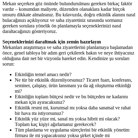
Mekan seçerken göz önünde bulundurulması gereken birkaç faktör
vardır – konumdan maliyete, düzenden olanaklara kadar birçok
unsuru dikkate almalısınız. Bu kılavuzda, doğru etkinlik alanını nasıl
bulacağınızı açıklıyoruz ve saha ziyaretiniz sırasında sormanız
gereken sorulara yönelik ön planlamayla seçeneklerinizi nasıl
daraltacağınızı gösteriyoruz.
Seçeneklerinizi daraltmak için zemin hazırlayın
Mekanları araştırmaya ve saha ziyaretlerini planlamaya başlamadan
önce, genel tabloya bir adım geri çekilerek bakın ve neye ihtiyacınız
olduğuna dair net bir vizyonla hareket edin. Kendinize şu soruları
sorun:
Etkinliğin temel amacı nedir?
Ne tür bir etkinlik düzenliyorsunuz? Ticaret fuarı, konferans,
seminer, çalıştay, ürün lansmanı ya da ağ oluşturma etkinliği
mi?
Etkinliğin toplam bütçesi nedir ve bu bütçeden ne kadarını
mekan için ayıracaksınız?
Etkinlik resmi mi, kurumsal mı yoksa daha sanatsal ve rahat
bir hava mı istiyorsunuz?
Etkinlik yüz yüze mi, sanal mı yoksa hibrit mi olacak?
Toplam kaç kişiyi ağırlamanız gerekecek?
Tüm planlama ve uygulama süreçlerini bir etkinlik yönetim
firması ile mi yapacaksınız yoksa şirket içinde mi