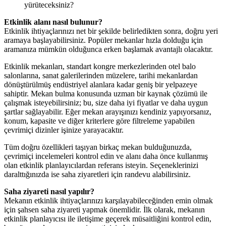
yürüteceksiniz?
Etkinlik alanı nasıl bulunur?
Etkinlik ihtiyaçlarınızı net bir şekilde belirledikten sonra, doğru yeri
aramaya başlayabilirsiniz. Popüler mekanlar hızla dolduğu için
aramanıza mümkün olduğunca erken başlamak avantajlı olacaktır.
Etkinlik mekanları, standart kongre merkezlerinden otel balo
salonlarına, sanat galerilerinden müzelere, tarihi mekanlardan
dönüştürülmüş endüstriyel alanlara kadar geniş bir yelpazeye
sahiptir. Mekan bulma konusunda uzman bir kaynak çözümü ile
çalışmak isteyebilirsiniz; bu, size daha iyi fiyatlar ve daha uygun
şartlar sağlayabilir. Eğer mekan arayışınızı kendiniz yapıyorsanız,
konum, kapasite ve diğer kriterlere göre filtreleme yapabilen
çevrimiçi dizinler işinize yarayacaktır.
Tüm doğru özellikleri taşıyan birkaç mekan bulduğunuzda,
çevrimiçi incelemeleri kontrol edin ve alanı daha önce kullanmış
olan etkinlik planlayıcılardan referans isteyin. Seçeneklerinizi
daralttığınızda ise saha ziyaretleri için randevu alabilirsiniz.
Saha ziyareti nasıl yapılır?
Mekanın etkinlik ihtiyaçlarınızı karşılayabileceğinden emin olmak
için şahsen saha ziyareti yapmak önemlidir. İlk olarak, mekanın
etkinlik planlayıcısı ile iletişime geçerek müsaitliğini kontrol edin,