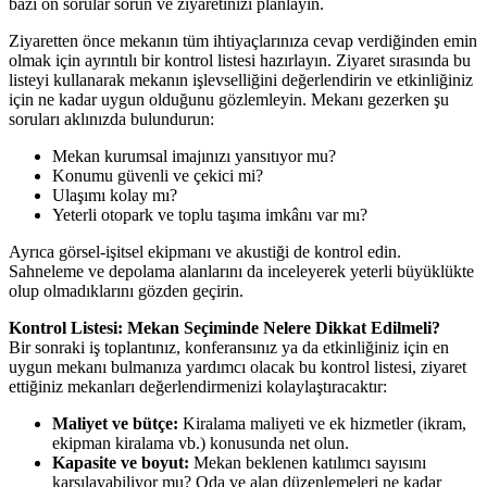
bazı ön sorular sorun ve ziyaretinizi planlayın.
Ziyaretten önce mekanın tüm ihtiyaçlarınıza cevap verdiğinden emin
olmak için ayrıntılı bir kontrol listesi hazırlayın. Ziyaret sırasında bu
listeyi kullanarak mekanın işlevselliğini değerlendirin ve etkinliğiniz
için ne kadar uygun olduğunu gözlemleyin. Mekanı gezerken şu
soruları aklınızda bulundurun:
Mekan kurumsal imajınızı yansıtıyor mu?
Konumu güvenli ve çekici mi?
Ulaşımı kolay mı?
Yeterli otopark ve toplu taşıma imkânı var mı?
Ayrıca görsel-işitsel ekipmanı ve akustiği de kontrol edin.
Sahneleme ve depolama alanlarını da inceleyerek yeterli büyüklükte
olup olmadıklarını gözden geçirin.
Kontrol Listesi: Mekan Seçiminde Nelere Dikkat Edilmeli?
Bir sonraki iş toplantınız, konferansınız ya da etkinliğiniz için en
uygun mekanı bulmanıza yardımcı olacak bu kontrol listesi, ziyaret
ettiğiniz mekanları değerlendirmenizi kolaylaştıracaktır:
Maliyet ve bütçe:
Kiralama maliyeti ve ek hizmetler (ikram,
ekipman kiralama vb.) konusunda net olun.
Kapasite ve boyut:
Mekan beklenen katılımcı sayısını
karşılayabiliyor mu? Oda ve alan düzenlemeleri ne kadar