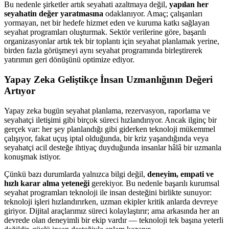
Bu nedenle şirketler artık seyahati azaltmaya değil,
yapılan her
seyahatin değer yaratmasına
odaklanıyor. Amaç; çalışanları
yormayan, net bir hedefe hizmet eden ve kuruma katkı sağlayan
seyahat programları oluşturmak. Sektör verilerine göre, başarılı
organizasyonlar artık tek bir toplantı için seyahat planlamak yerine,
birden fazla görüşmeyi aynı seyahat programında birleştirerek
yatırımın geri dönüşünü optimize ediyor.
Yapay Zeka Geliştikçe İnsan Uzmanlığının Değeri
Artıyor
Yapay zeka bugün seyahat planlama, rezervasyon, raporlama ve
seyahatçi iletişimi gibi birçok süreci hızlandırıyor. Ancak ilginç bir
gerçek var: her şey planlandığı gibi giderken teknoloji mükemmel
çalışıyor, fakat uçuş iptal olduğunda, bir kriz yaşandığında veya
seyahatçi acil desteğe ihtiyaç duyduğunda insanlar hâlâ bir uzmanla
konuşmak istiyor.
Çünkü bazı durumlarda yalnızca bilgi değil,
deneyim, empati ve
hızlı karar alma yeteneği
gerekiyor. Bu nedenle başarılı kurumsal
seyahat programları teknoloji ile insan desteğini birlikte sunuyor:
teknoloji işleri hızlandırırken, uzman ekipler kritik anlarda devreye
giriyor. Dijital araçlarımız süreci kolaylaştırır; ama arkasında her an
devrede olan deneyimli bir ekip vardır — teknoloji tek başına yeterli