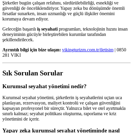
Şirketler bugün çalışan refahını, sürdürülebilirliği, esnekliği ve
güvenliği de önceliklendiriyor. Yapay zeka bu dönüşümde önemli
fırsatlar sunarken, insan uzmanlığı ve güçlü ilişkiler önemini
korumaya devam ediyor.
Geleceğin başarılı
iş seyahati
programları, teknolojinin hızını insan
deneyiminin gücüyle birleştirebilen kurumlar tarafından
şekillendirilecek.
Ayrıntılı bilgi için bize ulaşın:
vikingturizm.com.tr/iletisim
| 0850
281 VIKI
Sık Sorulan Sorular
Kurumsal seyahat yönetimi nedir?
Kurumsal seyahat yönetimi, şirketlerin iş seyahatlerini uçtan uca
planlayan, rezervasyon, maliyet kontrolü ve çalışan güvenliğini
kapsayan profesyonel bir süreçtir. Yalnızca bilet ve otel ayırtmakla
sınırlı kalmaz; seyahat politikası oluşturma, raporlama ve kriz
yönetimini de içerir.
Yapay zeka kurumsal seyahat yönetiminde nasıl