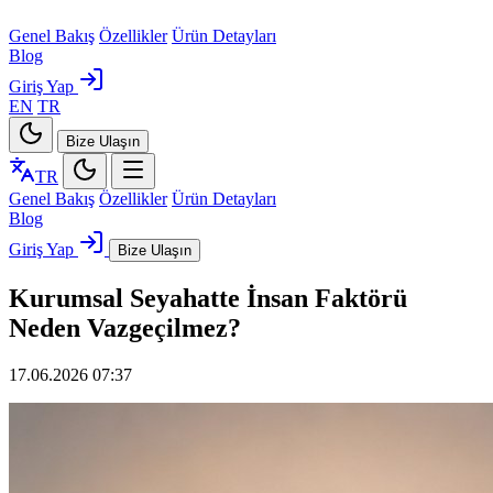
Genel Bakış
Özellikler
Ürün Detayları
Blog
Giriş Yap
EN
TR
Bize Ulaşın
TR
Genel Bakış
Özellikler
Ürün Detayları
Blog
Giriş Yap
Bize Ulaşın
Kurumsal Seyahatte İnsan Faktörü
Neden Vazgeçilmez?
17.06.2026 07:37