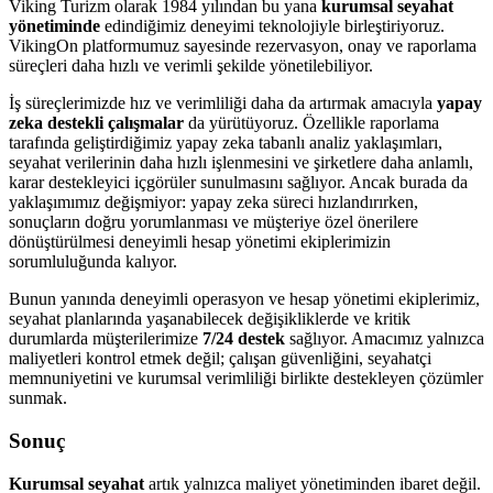
Viking Turizm olarak 1984 yılından bu yana
kurumsal seyahat
yönetiminde
edindiğimiz deneyimi teknolojiyle birleştiriyoruz.
VikingOn platformumuz sayesinde rezervasyon, onay ve raporlama
süreçleri daha hızlı ve verimli şekilde yönetilebiliyor.
İş süreçlerimizde hız ve verimliliği daha da artırmak amacıyla
yapay
zeka destekli çalışmalar
da yürütüyoruz. Özellikle raporlama
tarafında geliştirdiğimiz yapay zeka tabanlı analiz yaklaşımları,
seyahat verilerinin daha hızlı işlenmesini ve şirketlere daha anlamlı,
karar destekleyici içgörüler sunulmasını sağlıyor. Ancak burada da
yaklaşımımız değişmiyor: yapay zeka süreci hızlandırırken,
sonuçların doğru yorumlanması ve müşteriye özel önerilere
dönüştürülmesi deneyimli hesap yönetimi ekiplerimizin
sorumluluğunda kalıyor.
Bunun yanında deneyimli operasyon ve hesap yönetimi ekiplerimiz,
seyahat planlarında yaşanabilecek değişikliklerde ve kritik
durumlarda müşterilerimize
7/24 destek
sağlıyor. Amacımız yalnızca
maliyetleri kontrol etmek değil; çalışan güvenliğini, seyahatçi
memnuniyetini ve kurumsal verimliliği birlikte destekleyen çözümler
sunmak.
Sonuç
Kurumsal seyahat
artık yalnızca maliyet yönetiminden ibaret değil.