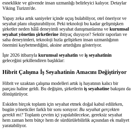
esneklikte ve güvende insan uzmanlığı belirleyici kalıyor. Detaylar
Viking Turizm'de.
Yapay zeka artık saniyeler içinde uçuş bulabiliyor, otel öneriyor ve
seyahat planı oluşturabiliyor. Peki teknoloji bu kadar gelişmişken
şirketler neden hâlâ deneyimli seyahat danışmanlarına ve
kurumsal
seyahat yönetim şirketlerine
ihtiyaç duyuyor? Sektör raporları ve
saha deneyimleri, teknoloji hızla gelişirken insan uzmanlığının
önemini kaybetmediğini, aksine artırdığını gösteriyor.
İşte 2026 itibarıyla
kurumsal seyahatin
ve
iş seyahatinin
geleceğini şekillendiren başlıklar:
Hibrit Çalışma İş Seyahatinin Amacını Değiştiriyor
Hibrit ve uzaktan çalışma modelleri artık iş hayatının kalıcı bir
parçası haline geldi. Bu değişim, şirketlerin
iş seyahatine
bakışını da
dönüştürüyor.
Eskiden birçok toplantı için seyahat etmek doğal kabul edilirken,
bugün yöneticiler farklı bir soru soruyor:
Bu seyahat gerçekten
gerekli mi?
Toplantı çevrim içi yapılabilecekse, gereksiz seyahat
hem zaman hem bütçe hem de sürdürülebilirlik açısından ek maliyet
yaratabiliyor.