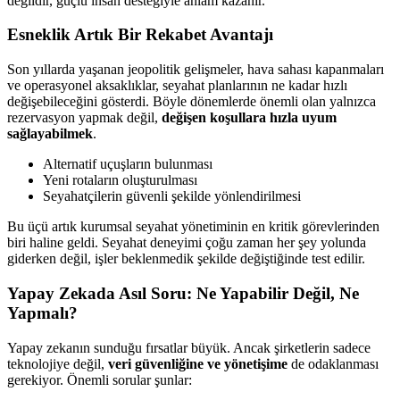
değildir, güçlü insan desteğiyle anlam kazanır.
Esneklik Artık Bir Rekabet Avantajı
Son yıllarda yaşanan jeopolitik gelişmeler, hava sahası kapanmaları
ve operasyonel aksaklıklar, seyahat planlarının ne kadar hızlı
değişebileceğini gösterdi. Böyle dönemlerde önemli olan yalnızca
rezervasyon yapmak değil,
değişen koşullara hızla uyum
sağlayabilmek
.
Alternatif uçuşların bulunması
Yeni rotaların oluşturulması
Seyahatçilerin güvenli şekilde yönlendirilmesi
Bu üçü artık kurumsal seyahat yönetiminin en kritik görevlerinden
biri haline geldi. Seyahat deneyimi çoğu zaman her şey yolunda
giderken değil, işler beklenmedik şekilde değiştiğinde test edilir.
Yapay Zekada Asıl Soru: Ne Yapabilir Değil, Ne
Yapmalı?
Yapay zekanın sunduğu fırsatlar büyük. Ancak şirketlerin sadece
teknolojiye değil,
veri güvenliğine ve yönetişime
de odaklanması
gerekiyor. Önemli sorular şunlar: