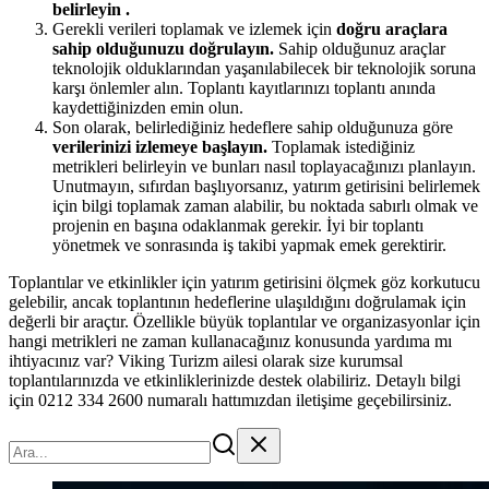
belirleyin .
Gerekli verileri toplamak ve izlemek için
doğru araçlara
sahip olduğunuzu doğrulayın.
Sahip olduğunuz araçlar
teknolojik olduklarından yaşanılabilecek bir teknolojik soruna
karşı önlemler alın. Toplantı kayıtlarınızı toplantı anında
kaydettiğinizden emin olun.
Son olarak, belirlediğiniz hedeflere sahip olduğunuza göre
verilerinizi izlemeye başlayın.
Toplamak istediğiniz
metrikleri belirleyin ve bunları nasıl toplayacağınızı planlayın.
Unutmayın, sıfırdan başlıyorsanız, yatırım getirisini belirlemek
için bilgi toplamak zaman alabilir, bu noktada sabırlı olmak ve
projenin en başına odaklanmak gerekir. İyi bir toplantı
yönetmek ve sonrasında iş takibi yapmak emek gerektirir.
Toplantılar ve etkinlikler için yatırım getirisini ölçmek göz korkutucu
gelebilir, ancak toplantının hedeflerine ulaşıldığını doğrulamak için
değerli bir araçtır. Özellikle büyük toplantılar ve organizasyonlar için
hangi metrikleri ne zaman kullanacağınız konusunda yardıma mı
ihtiyacınız var? Viking Turizm ailesi olarak size kurumsal
toplantılarınızda ve etkinliklerinizde destek olabiliriz. Detaylı bilgi
için 0212 334 2600 numaralı hattımızdan iletişime geçebilirsiniz.