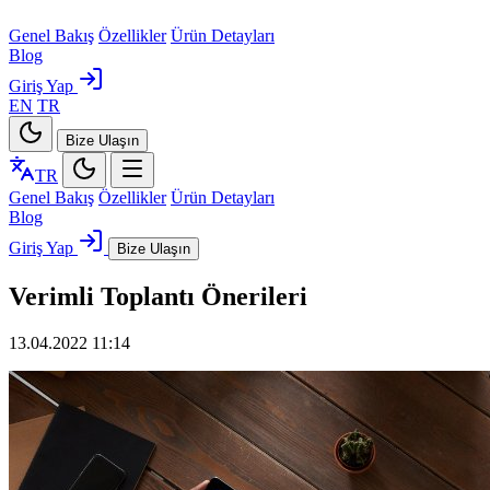
Genel Bakış
Özellikler
Ürün Detayları
Blog
Giriş Yap
EN
TR
Bize Ulaşın
TR
Genel Bakış
Özellikler
Ürün Detayları
Blog
Giriş Yap
Bize Ulaşın
Verimli Toplantı Önerileri
13.04.2022 11:14