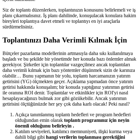
Siz de toplantı düzenlerken, toplantınızın konusunu belirlemeli ve iş
planı çıkarmalısınız. İş planı dahilinde, konuşulacak konulara hakim
bireyleri toplantıya davet etmeli ve toplantıyı en iyi araçlarla
sürdürmelisiniz.
Toplantınızı Daha Verimli Kılmak İçin
Bütçeler pazarlama modellerinin artmasıyla daha sıkı kullanılmaya
başladı ve bu şekilde bir yönetimde her konuda bazı önlemler almak
gerekiyor. Şirketler için toplantılar vazgeçilmez ancak toplantıları
daha verimli kılmak için bazı yöntemler düşünmek sizin de karınıza
olabilir… Bunu yapmanın bir yolu, toplantı harcamanızın yatırım
getirisini (YG) ölçmekten geçer. Açıklama yapmadan önce yatırım
getirisi hakkında konuşalım; bir konuda yaptığınız yatırımın getirisi
ile oranına ROI denir. Toplantılar ve etkinlikler için ROI'yi nasıl
hesaplayacağınızı bulmak zor gibi gözükebilir. Ancak yatırımın
getirisini ölçtüğünüzde her şey çok daha karlı olacak! Peki nasıl?
Açıkça tanımlanmış toplantı hedefleri ve program hedefleri
olduğundan emin olarak
toplantı programınız için neyin
önemli olduğunu belirleyin .
Katılım seviyeleri, katılımcı memnuniyeti, ilişki kurma veya
dahili bilgi gibi
hangi verilerin toplanması gerektiğini