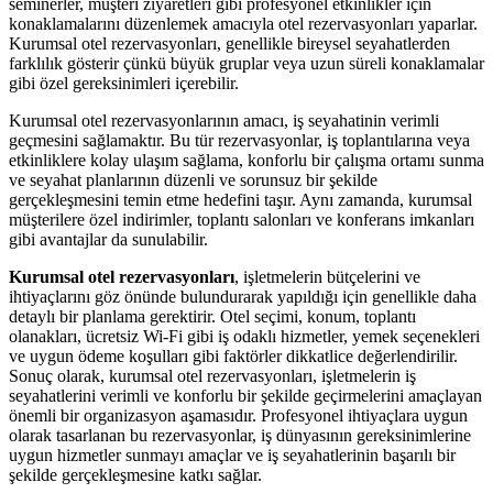
seminerler, müşteri ziyaretleri gibi profesyonel etkinlikler için
konaklamalarını düzenlemek amacıyla otel rezervasyonları yaparlar.
Kurumsal otel rezervasyonları, genellikle bireysel seyahatlerden
farklılık gösterir çünkü büyük gruplar veya uzun süreli konaklamalar
gibi özel gereksinimleri içerebilir.
Kurumsal otel rezervasyonlarının amacı, iş seyahatinin verimli
geçmesini sağlamaktır. Bu tür rezervasyonlar, iş toplantılarına veya
etkinliklere kolay ulaşım sağlama, konforlu bir çalışma ortamı sunma
ve seyahat planlarının düzenli ve sorunsuz bir şekilde
gerçekleşmesini temin etme hedefini taşır. Aynı zamanda, kurumsal
müşterilere özel indirimler, toplantı salonları ve konferans imkanları
gibi avantajlar da sunulabilir.
Kurumsal otel rezervasyonları
, işletmelerin bütçelerini ve
ihtiyaçlarını göz önünde bulundurarak yapıldığı için genellikle daha
detaylı bir planlama gerektirir. Otel seçimi, konum, toplantı
olanakları, ücretsiz Wi-Fi gibi iş odaklı hizmetler, yemek seçenekleri
ve uygun ödeme koşulları gibi faktörler dikkatlice değerlendirilir.
Sonuç olarak, kurumsal otel rezervasyonları, işletmelerin iş
seyahatlerini verimli ve konforlu bir şekilde geçirmelerini amaçlayan
önemli bir organizasyon aşamasıdır. Profesyonel ihtiyaçlara uygun
olarak tasarlanan bu rezervasyonlar, iş dünyasının gereksinimlerine
uygun hizmetler sunmayı amaçlar ve iş seyahatlerinin başarılı bir
şekilde gerçekleşmesine katkı sağlar.