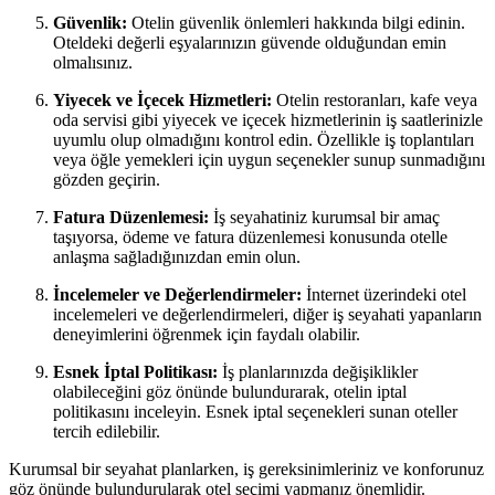
Güvenlik:
Otelin güvenlik önlemleri hakkında bilgi edinin.
Oteldeki değerli eşyalarınızın güvende olduğundan emin
olmalısınız.
Yiyecek ve İçecek Hizmetleri:
Otelin restoranları, kafe veya
oda servisi gibi yiyecek ve içecek hizmetlerinin iş saatlerinizle
uyumlu olup olmadığını kontrol edin. Özellikle iş toplantıları
veya öğle yemekleri için uygun seçenekler sunup sunmadığını
gözden geçirin.
Fatura Düzenlemesi:
İş seyahatiniz kurumsal bir amaç
taşıyorsa, ödeme ve fatura düzenlemesi konusunda otelle
anlaşma sağladığınızdan emin olun.
İncelemeler ve Değerlendirmeler:
İnternet üzerindeki otel
incelemeleri ve değerlendirmeleri, diğer iş seyahati yapanların
deneyimlerini öğrenmek için faydalı olabilir.
Esnek İptal Politikası:
İş planlarınızda değişiklikler
olabileceğini göz önünde bulundurarak, otelin iptal
politikasını inceleyin. Esnek iptal seçenekleri sunan oteller
tercih edilebilir.
Kurumsal bir seyahat planlarken, iş gereksinimleriniz ve konforunuz
göz önünde bulundurularak otel seçimi yapmanız önemlidir.